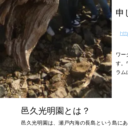
​
ht
ワー
す。
ラム
邑久光明園とは？
邑久光明園は、瀬戸内海の長島という島にあ