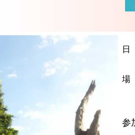
日
場
参