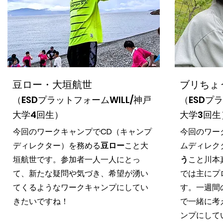
豆ロー・大垣航世
ブリちょ
（ESDプラットフォームWILL/神戸
（ESDプ
大学4回生）
大学3回生
今回のワークキャンプで
CD
（キャンプ
今回のワー
ディレクター）を務める
豆ロー
こと大
ムディレク
垣航世です。参加者一人一人にとっ
う
こと川本
て、新たな疑問や気づき、希望が湧い
では主にプ
てくるようなワークキャンプにしてい
す。一週間
きたいですね！
で一緒に考
ンプにして