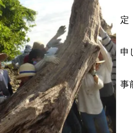
定
​
事