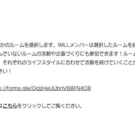
ム
ム
れかのルームを選択します。
WILLメンバーは選択したルーム
んでいないルームの活動や企画づくりにも参加できます！
ルー
、それぞれのライフスタイルに合わせて活動を続けていくこと
さい！
s://forms.gle/QdzHeUUbnVB8FN4Q8
は
こちら
をクリックしてご覧ください。