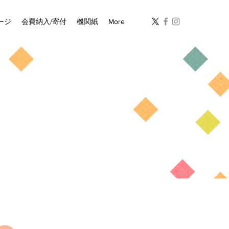
ージ
会費納入/寄付
機関紙
More