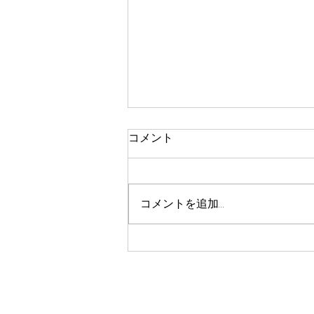
コメント
コメントを追加…
冬の農作業体験プログラム＠
篠山～農村の未来はいかに～