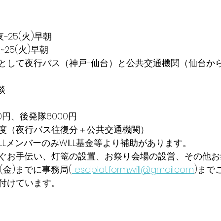
夜~25(火)早朝
~25(火)早朝
として夜行バス（神戸-仙台）と公共交通機関（仙台か
談
0円、後発隊6000円
円程度（夜行バス往復分＋公共交通機関）
LLメンバーのみWILL基金等より補助があります。
ぐお手伝い、灯篭の設置、お祭り会場の設営、その他お
(金)までに事務局(
 esd.platform.will@gmail.com
)まで
付けています。