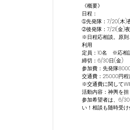
《概要》
日程：
➀先発隊：7/20(木)
➁後発隊：7/21(金)夜
※日程応相談。原則
利用
定員：10名　※応相
締切：6/30日(金)
参加費：先発隊800
交通費：25000
※交通費に関してWI
活動内容：神輿を担
参加希望者は、6/30
い！相談も随時受け