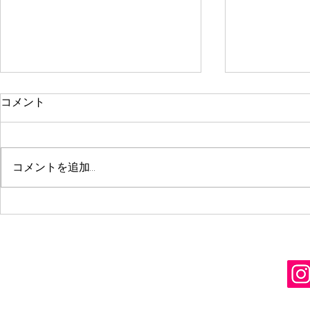
コメント
コメントを追加…
ＥＳＤカフ
冬の農作業体験プログラム＠
篠山～農村の未来はいかに～