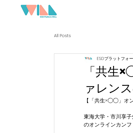
All Posts
ESDプラットフォー
「共生×
ァレンス
【「共生×◯◯」オ
東海大学・市川享子先
のオンラインカンフ