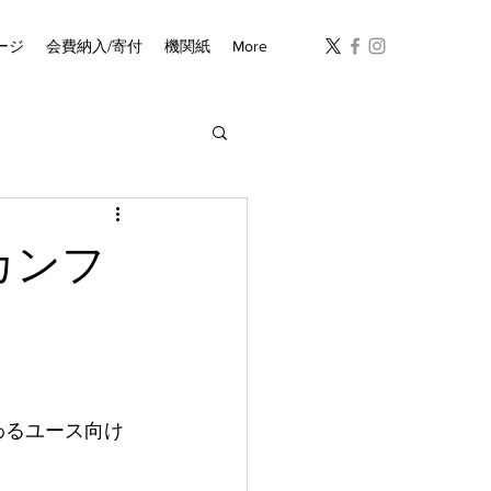
ージ
会費納入/寄付
機関紙
More
カンフ
わるユース向け