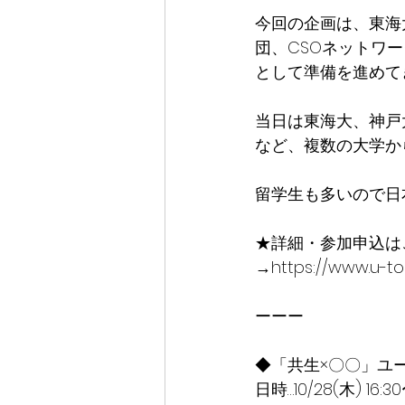
今回の企画は、東海
団、CSOネットワー
として準備を進めて
当日は東海大、神戸
など、複数の大学か
留学生も多いので日
★詳細・参加申込は
→https://www.u-tok
ーーー
◆「共生×〇〇」ユ
日時…10/28(木) 16:30