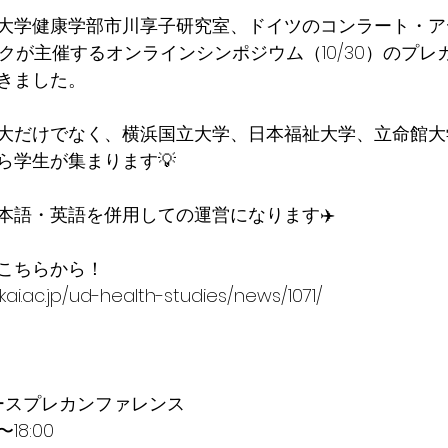
大学健康学部市川享子研究室、ドイツのコンラート・ア
クが主催するオンラインシンポジウム（10/30）のプレ
きました。
大だけでなく、横浜国立大学、日本福祉大学、立命館大
ら学生が集まります💡
本語・英語を併用しての運営になります✈️
こちらから！
ai.ac.jp/ud-health-studies/news/1071/
ースプレカンファレンス
〜18:00