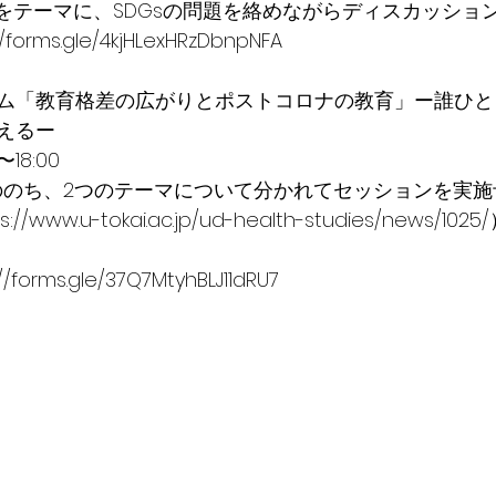
」をテーマに、SDGsの問題を絡めながらディスカッショ
rms.gle/4kjHLexHRzDbnpNFA
ム「教育格差の広がりとポストコロナの教育」ー誰ひと
えるー
〜18:00
ののち、2つのテーマについて分かれてセッションを実施
/www.u-tokai.ac.jp/ud-health-studies/news/
orms.gle/37Q7MtyhBLJ11dRU7